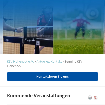
KSV Hoheneck e. V.
»
Aktuelles, Kontakt
»
Termine KSV
Hoheneck
Kontaktieren Sie uns
Kommende Veranstaltungen