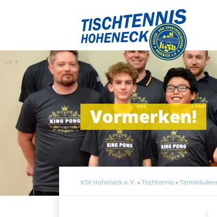
Navigation
überspringen
Vormerken!
KSV Hoheneck e. V.
»
Tischtennis
»
Terminkalend