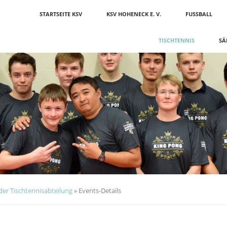
Navigation
STARTSEITE KSV
KSV HOHENECK E. V.
FUSSBALL
überspringen
TISCHTENNIS
SÄ
er Tischtennisabteilung
»
Events-Details