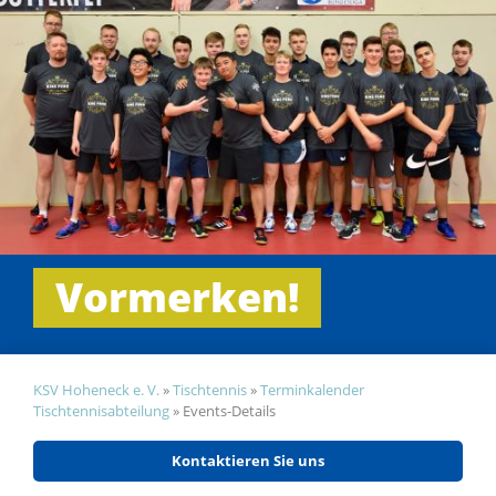
Vormerken!
KSV Hoheneck e. V.
»
Tischtennis
»
Terminkalender
Tischtennisabteilung
»
Events-Details
Kontaktieren Sie uns