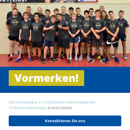
Vormerken!
KSV Hoheneck e. V.
»
Tischtennis
»
Terminkalender
Tischtennisabteilung
»
Events-Details
Kontaktieren Sie uns