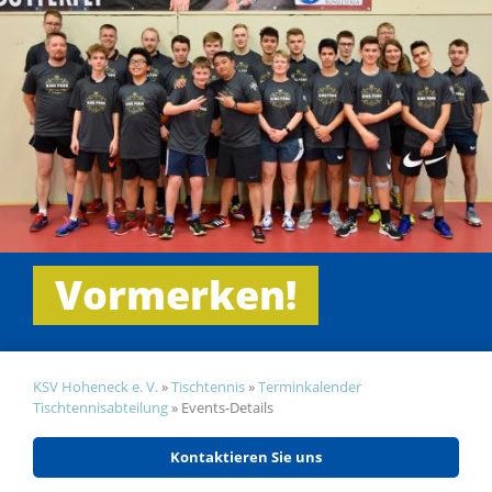
Vormerken!
KSV Hoheneck e. V.
»
Tischtennis
»
Terminkalender
Tischtennisabteilung
»
Events-Details
Kontaktieren Sie uns