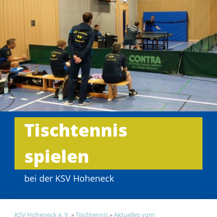
Tischtennis
spielen
bei der KSV Hoheneck
KSV Hoheneck e. V.
»
Tischtennis
»
Aktuelles vom