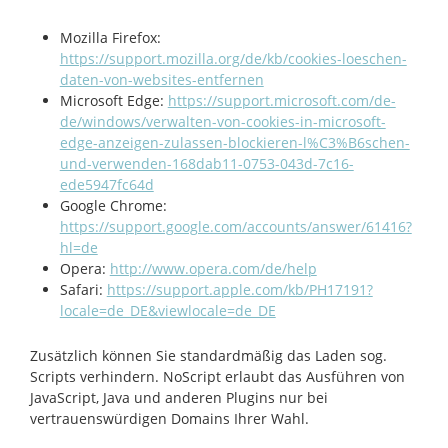
Mozilla Firefox:
https://support.mozilla.org/de/kb/cookies-loeschen-
daten-von-websites-entfernen
Microsoft Edge:
https://support.microsoft.com/de-
de/windows/verwalten-von-cookies-in-microsoft-
edge-anzeigen-zulassen-blockieren-l%C3%B6schen-
und-verwenden-168dab11-0753-043d-7c16-
ede5947fc64d
Google Chrome:
https://support.google.com/accounts/answer/61416?
hl=de
Opera:
http://www.opera.com/de/help
Safari:
https://support.apple.com/kb/PH17191?
locale=de_DE&viewlocale=de_DE
Zusätzlich können Sie standardmäßig das Laden sog.
Scripts verhindern. NoScript erlaubt das Ausführen von
JavaScript, Java und anderen Plugins nur bei
vertrauenswürdigen Domains Ihrer Wahl.