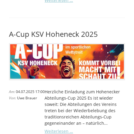
Weiterlesen …
A-
Cup
ist
zurück
A-Cup KSV Hoheneck 2025
Herzliche Einladung zum Hohenecker
Am:
04.07.2025 17:00
Abteilungs-Cup 2025 Es ist wieder
Von:
Uwe Brauer
soweit: Die Abteilungen des Vereins
treten bei der Wiederbelebung des
traditionsreichen Abteilungs-Cup
gegeneinander an – natürlich...
A-
Weiterlesen …