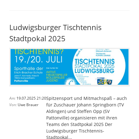
Hohenecks
Nachwuchs
holt
fast
Ludwigsburger Tischtennis
alle
Stadtpokal 2025
Pokale
Spitzensport und Mitmachspaß – auch
Am:
19.07.2025 21:20
für Zuschauer Johann Springborn (TV
Von:
Uwe Brauer
Aldingen) und Steffen Opp (SV
Pattonville) organisieren mit ihren
Teams den Stadtpokal 2025 Der
Ludwigsburger Tischtennis-
Stadtpokal...