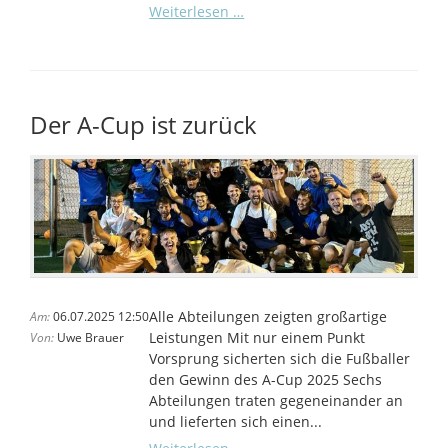
Singen
Weiterlesen …
als
Generationenprojekt
Der A-Cup ist zurück
Alle Abteilungen zeigten großartige
Am:
06.07.2025 12:50
Leistungen Mit nur einem Punkt
Von:
Uwe Brauer
Vorsprung sicherten sich die Fußballer
den Gewinn des A-Cup 2025 Sechs
Abteilungen traten gegeneinander an
und lieferten sich einen...
Der