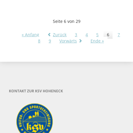
Cup
KSV
Hoheneck
Seite 6 von 29
2025
« Anfang
Zurück
3
4
5
6
7
8
9
Vorwärts
Ende »
KONTAKT ZUR KSV HOHENECK