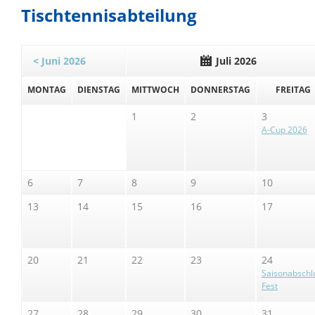
für
Tischtennisabteilung
unser
Jugendtrainerte
< Juni 2026
Juli 2026
MO
NTAG
DI
ENSTAG
MI
TTWOCH
DO
NNERSTAG
FR
EITAG
1
2
3
A-Cup 2026
6
7
8
9
10
13
14
15
16
17
20
21
22
23
24
Saisonabschl
Fest
27
28
29
30
31